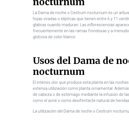
nocturnum
n
t
e
La Dama de noche o Cestrum nocturnum es un arbusto
n
hojas ovadas o elípticas que tienen entre 6 y 11 cent
t
glabras cuando maduran. Las inflorescencias aparece
frecuentemente en las ramas frondosas y a menudo 
globosa de color blanco.
Usos del Dama de no
nocturnum
El intenso olor que produce esta planta en las noches
extensa utilización como planta ornamental. Además t
de cabeza o de estómago mediante la infusión de las 
como el acné o como desifentacte natural de heridas
La utilización del Dama de noche o Cestrum nocturn