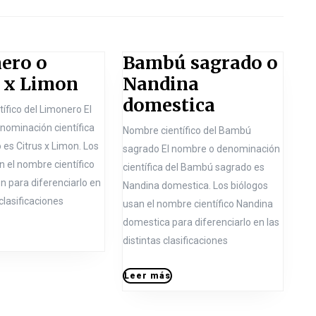
N
e
ero o
Bambú sagrado o
x
L
s x Limon
Nandina
t
i
B
domestica
p
ífico del Limonero El
m
a
o
nominación científica
Nombre científico del Bambú
o
m
s
 es Citrus x Limon. Los
sagrado El nombre o denominación
n
b
t
n el nombre científico
científica del Bambú sagrado es
:
on para diferenciarlo en
e
ú
Nandina domestica. Los biólogos
 clasificaciones
usan el nombre científico Nandina
r
s
domestica para diferenciarlo en las
o
a
distintas clasificaciones
o
g
C
r
L
Leer más
m
e
i
a
e
t
d
r