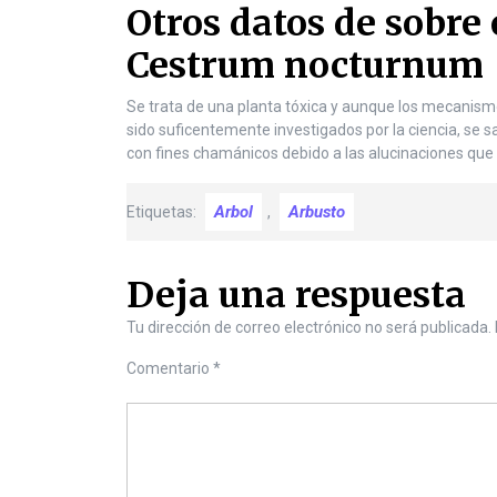
Otros datos de sobre
Cestrum nocturnum
Se trata de una planta tóxica y aunque los mecanismo
sido suficentemente investigados por la ciencia, se 
con fines chamánicos debido a las alucinaciones que
Arbol
Arbusto
Etiquetas:
,
Deja una respuesta
Tu dirección de correo electrónico no será publicada.
Comentario
*