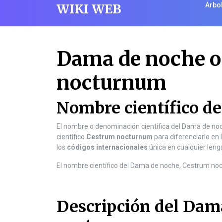
S
WIKI WEB
Arbo
k
i
p
t
Dama de noche o
o
c
nocturnum
o
n
t
Nombre científico d
e
n
El nombre o denominación científica del Dama de no
t
científico
Cestrum nocturnum
para diferenciarlo en l
S
los
códigos internacionales
única en cualquier leng
k
i
El nombre científico del Dama de noche, Cestrum noc
p
t
o
Descripción del Dam
c
o