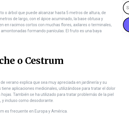
S
e
 o árbol que puede alcanzar hasta 5 metros de altura, de
a
ímetros de largo, con el ápice acuminado, la base obtusa y
r
n en racimos cortos con muchas flores, axilares o terminales,
c
amontonadas formando panículas. El fruto es una baya
h
f
o
r
che o Cestrum
:
 de verano explica que sea muy apreciada en jardinería y su
iene aplicaciones medicinales, utilizándose para tratar el dolor
hojas. También se ha utilizado para tratar problemás de la piel
, y incluso como desodorante.
um es frecuente en Europa y América.