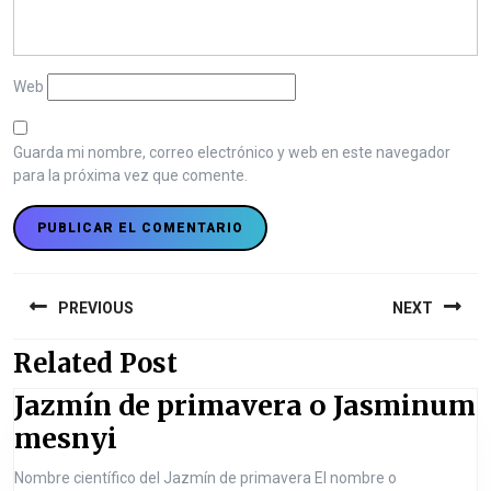
Web
Guarda mi nombre, correo electrónico y web en este navegador
para la próxima vez que comente.
N
a
PREVIOUS
NEXT
v
Related Post
P
N
e
r
e
Jazmín de primavera o Jasminum
g
e
x
J
mesnyi
a
v
t
a
c
i
Nombre científico del Jazmín de primavera El nombre o
p