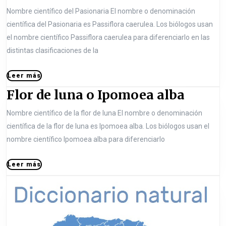
o
a
Nombre científico del Pasionaria El nombre o denominación
J
s
científica del Pasionaria es Passiflora caerulea. Los biólogos usan
a
i
el nombre científico Passiflora caerulea para diferenciarlo en las
s
o
distintas clasificaciones de la
m
n
L
Leer más
i
a
e
F
Flor de luna o Ipomoea alba
n
e
r
r
l
u
i
m
Nombre científico de la flor de luna El nombre o denominación
o
á
m
a
científica de la flor de luna es Ipomoea alba. Los biólogos usan el
s
r
m
nombre científico Ipomoea alba para diferenciarlo
o
d
e
P
L
Leer más
e
s
a
e
l
e
n
s
r
u
y
s
m
á
n
i
i
s