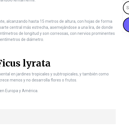
ulándolo lentamente.
S
e
a
te, alcanzando hasta 15 metros de altura, con hojas de forma
r
 parte central más estrecha, asemejándose a una lira, de donde
c
ntímetros de longitud y son correosas, con nervios prominentes
h
 centímetros de diámetro.
f
o
r
:
Ficus lyrata
tal en jardines tropicales y subtropicales, y también como
rece menos y no desarrolla flores o frutos.
te en Europa y América.