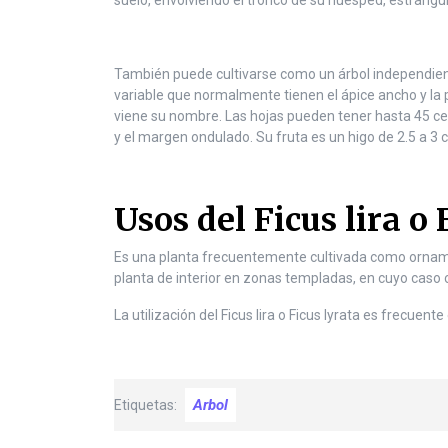
suelo, envolviendo el tronco de su huésped, estrang
n
t
e
n
También puede cultivarse como un árbol independien
t
variable que normalmente tienen el ápice ancho y la
viene su nombre. Las hojas pueden tener hasta 45 ce
y el margen ondulado. Su fruta es un higo de 2.5 a 3
Usos del Ficus lira o 
Es una planta frecuentemente cultivada como ornamen
planta de interior en zonas templadas, en cuyo caso c
La utilización del Ficus lira o Ficus lyrata es frecuen
Arbol
Etiquetas: