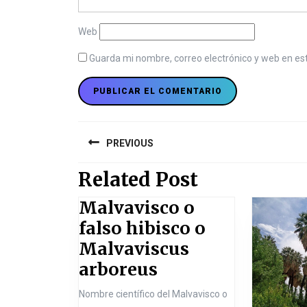
Web
Guarda mi nombre, correo electrónico y web en es
N
PREVIOUS
a
Related Post
v
P
r
e
Malvavisco o
e
falso hibisco o
g
v
Malvaviscus
i
a
M
arboreus
o
c
a
u
Nombre científico del Malvavisco o
s