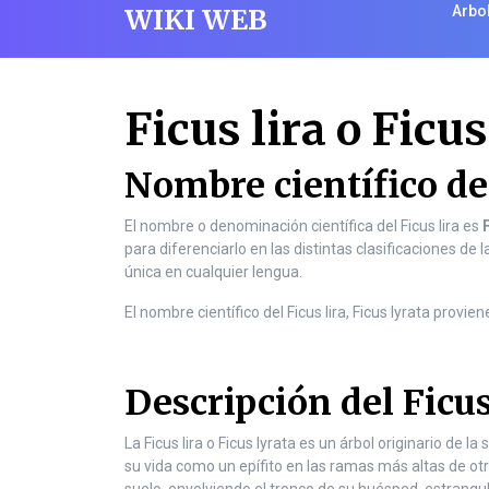
S
WIKI WEB
Arbo
k
i
p
t
Ficus lira o Ficus
o
c
o
Nombre científico del
n
t
El nombre o denominación científica del Ficus lira es
e
para diferenciarlo en las distintas clasificaciones de 
n
única en cualquier lengua.
t
S
El nombre científico del Ficus lira, Ficus lyrata proviene
k
i
p
Descripción del Ficus
t
o
La Ficus lira o Ficus lyrata es un árbol originario de
c
su vida como un epífito en las ramas más altas de otr
o