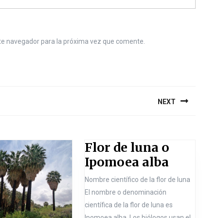
te navegador para la próxima vez que comente.
NEXT
N
e
Flor de luna o
x
F
Ipomoea alba
t
l
p
Nombre científico de la flor de luna
o
o
El nombre o denominación
r
s
científica de la flor de luna es
t
Ipomoea alba. Los biólogos usan el