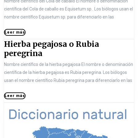
a
Nombre científico del Cola de caballo El nombre o denominación
n
:
l
á
p
científica del Cola de caballo es Equisetum sp.. Los biólogos usan el
t
s
a
nombre científico Equisetum sp. para diferenciarlo en las
o
r
d
n
a
L
Leer más
e
é
e
d
Hierba pegajosa o Rubia
c
e
s
a
r
H
peregrina
a
o
m
s
i
á
b
P
Nombre científico de la hierba pegajosa El nombre o denominación
s
e
a
científica de la hierba pegajosa es Rubia peregrina. Los biólogos
o
r
l
usan el nombre científico Rubia peregrina para diferenciarlo en las
r
b
l
t
L
Leer más
a
o
u
e
p
e
o
l
r
e
E
m
a
á
g
q
c
s
a
u