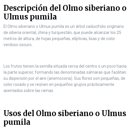
n
Descripción del Olmo siberiano o
t
e
Ulmus pumila
n
t
El Olmo siberiano o Ulmus pumila es un árbol caducifolio originario
de siberia oriental, china y turquestán, que puede alcanzar los 25
metros de altura, de hojas pequeñas, elípticas, lisas y de color
verdoso oscuro.
Los frutos tienen la semilla situada cerca del centro o un poco hacia
la parte superior, formando las denominadas sámaras que facilitan
su dispersión por el aire (anemocoria). Sus flores son pequeñas, de
color rosado y se reúnen en pequeños grupos prácticamente
asentados sobre las ramas.
Usos del Olmo siberiano o Ulmus
pumila