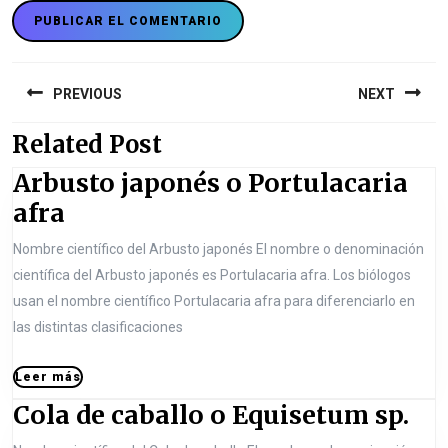
N
a
PREVIOUS
NEXT
v
Related Post
P
N
e
r
e
Arbusto japonés o Portulacaria
g
e
x
A
afra
a
v
t
r
c
i
Nombre científico del Arbusto japonés El nombre o denominación
p
b
i
científica del Arbusto japonés es Portulacaria afra. Los biólogos
o
o
u
usan el nombre científico Portulacaria afra para diferenciarlo en
u
s
ó
s
las distintas clasificaciones
s
t
n
t
p
:
d
L
Leer más
o
o
e
e
C
Cola de caballo o Equisetum sp.
s
e
j
e
r
o
t
m