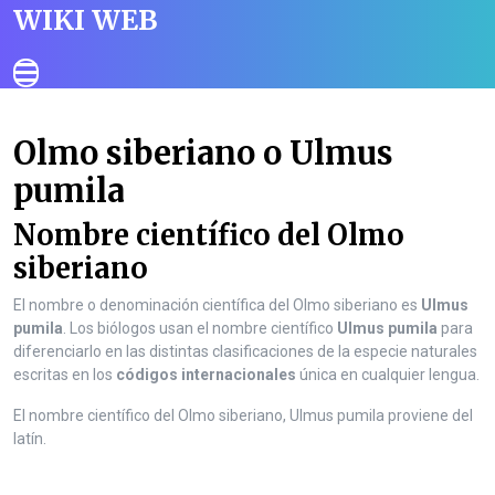
S
WIKI WEB
k
i
O
p
p
t
e
o
n
Olmo siberiano o Ulmus
c
B
o
pumila
u
n
t
t
Nombre científico del Olmo
t
e
o
siberiano
n
n
t
El nombre o denominación científica del Olmo siberiano es
Ulmus
S
pumila
. Los biólogos usan el nombre científico
Ulmus pumila
para
k
diferenciarlo en las distintas clasificaciones de la especie naturales
i
escritas en los
códigos internacionales
única en cualquier lengua.
p
t
El nombre científico del Olmo siberiano, Ulmus pumila proviene del
o
latín.
c
o