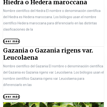
H
Hiedra o Hedera maroccana
g
e
x
i
a
Nombre científico del Hiedra El nombre o denominación científica
v
t
e
c
del Hiedra es Hedera maroccana. Los biólogos usan el nombre
i
p
d
científico Hedera maroccana para diferenciarlo en las distintas
i
o
o
r
clasificaciones de la
u
s
ó
a
s
t
n
L
Leer más
o
p
:
d
e
Gazania o Gazania rigens var.
e
o
H
e
r
G
Leucolaena
s
e
m
e
a
á
t
d
Nombre científico del Gazania El nombre o denominación científica
n
s
:
z
e
del Gazania es Gazania rigens var. Leucolaena. Los biólogos usan el
t
a
nombre científico Gazania rigens var. Leucolaena para
r
r
n
diferenciarlo en las
a
a
i
m
d
L
Leer más
a
a
e
a
e