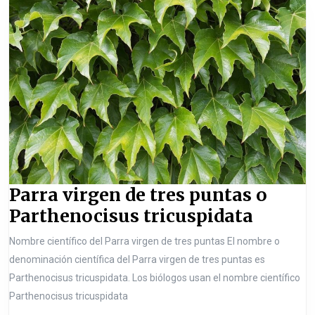
o
r
r
s
G
m
o
á
a
c
s
z
c
a
a
n
n
i
a
a
r
i
Parra virgen de tres puntas o
g
P
Parthenocisus tricuspidata
e
a
Nombre científico del Parra virgen de tres puntas El nombre o
n
r
denominación científica del Parra virgen de tres puntas es
s
r
Parthenocisus tricuspidata. Los biólogos usan el nombre científico
v
a
Parthenocisus tricuspidata