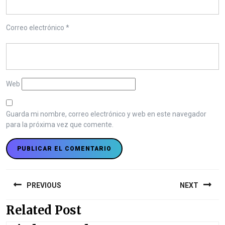
Correo electrónico
*
Web
Guarda mi nombre, correo electrónico y web en este navegador
para la próxima vez que comente.
N
a
PREVIOUS
NEXT
v
Related Post
P
N
e
r
e